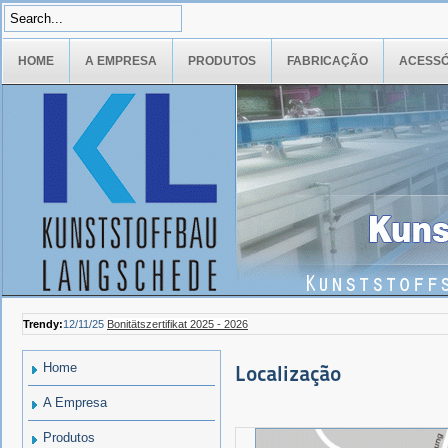
HOME
A EMPRESA
PRODUTOS
FABRICAÇÃO
ACESSÓ
Trendy:
12/11/25
Bonitätszertifikat 2025 - 2026
Home
Localização
A Empresa
Produtos