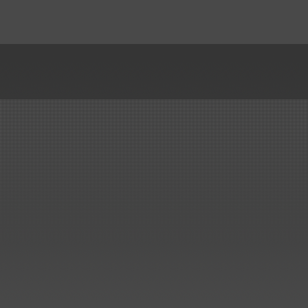
gefertigt.
..mehr
Handelsauftrag über
Kunststoff-Rohre, Formteile,...
Kunststoffbau Langschede GmbH
erhält den Zuschlag für die
Lieferung der Kunststoff Rohre,
Formteile, Kompensatoren und
Drosselklappen für den Neubau
einer Beizlinie.
..mehr
Erneuerung Kreislaufbehälter,
ArcelorMittal Bremen
Lieferung und Montage von 3
Stück Kreislaufbehälter...
..mehr
Wir haben es geschafft!
Großauftrag von SMS in nur 2
Monaten ausgeliefert..