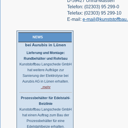
D-59427 Unna-Massen
Wir haben es geschafft!
Telefon: (02303) 95 299-0
Großauftrag von SMS in nur 2
Telefax: (02303) 95 299-10
Monaten ausgeliefert..
E-mail:
e-mail@kunststoffbau
..mehr
Sanierung der Elektrolyse
NEWS
bei Aurubis in Lünen
Lieferung und Montage:
Rundbehälter und Rohrbau
Kunststoffbau Langschede GmbH
hat weitere Aufträge zur
Sanierung der Elektrolyse bei
Aurubis AG in Lünen erhalten.
..mehr
Prozessbehälter für Edelstahl-
Beizlinie
Kunststoffbau Langschede GmbH
hat einen Auftrag zum Bau der
Prozessbehälter für eine
Edelstahlbeize erhalten.