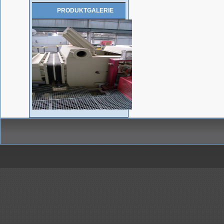
Die Behälter werden auf
PRODUKTGALERIE
Kundenwunsch aus PPC
gefertigt.
..mehr
Handelsauftrag über
Kunststoff-Rohre, Formteile,...
Kunststoffbau Langschede GmbH
erhält den Zuschlag für die
Lieferung der Kunststoff Rohre,
Formteile, Kompensatoren und
Drosselklappen für den Neubau
einer Beizlinie.
..mehr
Erneuerung Kreislaufbehälter,
ArcelorMittal Bremen
Lieferung und Montage von 3
Stück Kreislaufbehälter...
..mehr
Wir haben es geschafft!