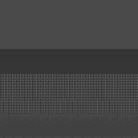
Kundenwunsch aus PPC
gefertigt.
..mehr
Handelsauftrag über
Kunststoff-Rohre, Formteile,...
Kunststoffbau Langschede GmbH
erhält den Zuschlag für die
Lieferung der Kunststoff Rohre,
Formteile, Kompensatoren und
Drosselklappen für den Neubau
einer Beizlinie.
..mehr
Erneuerung Kreislaufbehälter,
ArcelorMittal Bremen
Lieferung und Montage von 3
Stück Kreislaufbehälter...
..mehr
Wir haben es geschafft!
Großauftrag von SMS in nur 2