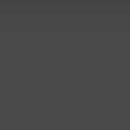
Monaten ausgeliefert..
..mehr
Sanierung der Elektrolyse
bei Aurubis in Lünen
Lieferung und Montage:
Rundbehälter und Rohrbau
Kunststoffbau Langschede GmbH
hat weitere Aufträge zur
Sanierung der Elektrolyse bei
Aurubis AG in Lünen erhalten.
..mehr
Prozessbehälter für Edelstahl-
Beizlinie
Kunststoffbau Langschede GmbH
hat einen Auftrag zum Bau der
Prozessbehälter für eine
Edelstahlbeize erhalten.
Die Behälter werden auf
Kundenwunsch aus PPC