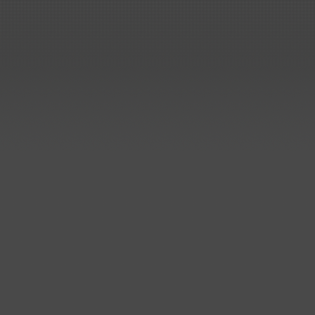
Großauftrag von SMS in nur 2
Monaten ausgeliefert..
..mehr
Sanierung der Elektrolyse
bei Aurubis in Lünen
Lieferung und Montage:
Rundbehälter und Rohrbau
Kunststoffbau Langschede GmbH
hat weitere Aufträge zur
Sanierung der Elektrolyse bei
Aurubis AG in Lünen erhalten.
..mehr
Prozessbehälter für Edelstahl-
Beizlinie
Kunststoffbau Langschede GmbH
hat einen Auftrag zum Bau der
Prozessbehälter für eine
Edelstahlbeize erhalten.
Die Behälter werden auf