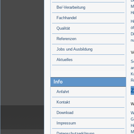
D
M
Be/-Verarbeitung
H
Fachhandel
H
ö
Qualität
D
Referenzen
n
Jobs und Ausbildung
V
Aktuelles
S
a
K
R
Info
Z
Anfahrt
Kontakt
W
Download
W
G
Impressum
H
M
Datenschutzerklärung