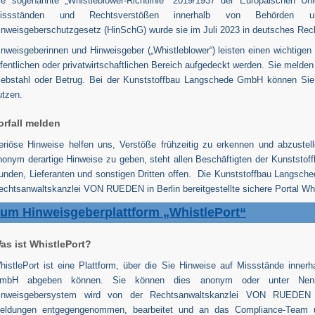
ie sogenannte „Whistleblower-Richtlinie“ 2019/1937 der Europäischen U
issständen und Rechtsverstößen innerhalb von Behörden
inweisgeberschutzgesetz (HinSchG) wurde sie im Juli 2023 in deutsches Rec
inweisgeberinnen und Hinweisgeber („Whistleblower“) leisten einen wichtige
ffentlichen oder privatwirtschaftlichen Bereich aufgedeckt werden. Sie melden
iebstahl oder Betrug. Bei der Kunststoffbau Langschede GmbH können Sie h
utzen.
orfall melden
eriöse Hinweise helfen uns, Verstöße frühzeitig zu erkennen und abzustell
nonym derartige Hinweise zu geben, steht allen Beschäftigten der Kunstst
unden, Lieferanten und sonstigen Dritten offen. Die Kunststoffbau Langsch
echtsanwaltskanzlei VON RUEDEN in Berlin bereitgestellte sichere Portal Whi
um Hinweisgeberplattform „WhistlePort“
as ist WhistlePort?
histlePort ist eine Plattform, über die Sie Hinweise auf Missstände inner
mbH abgeben können. Sie können dies anonym oder unter Nen
inweisgebersystem wird von der Rechtsanwaltskanzlei VON RUEDEN be
eldungen entgegengenommen, bearbeitet und an das Compliance-Team uns