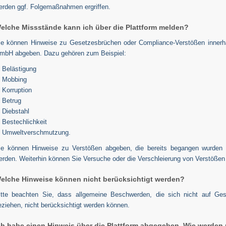
erden ggf. Folgemaßnahmen ergriffen.
elche Missstände kann ich über die Plattform melden?
ie können Hinweise zu Gesetzesbrüchen oder Compliance-Verstößen innerh
mbH abgeben. Dazu gehören zum Beispiel:
Belästigung
Mobbing
Korruption
Betrug
Diebstahl
Bestechlichkeit
Umweltverschmutzung.
ie können Hinweise zu Verstößen abgeben, die bereits begangen wurden o
erden. Weiterhin können Sie Versuche oder die Verschleierung von Verstößen
elche Hinweise können nicht berücksichtigt werden?
itte beachten Sie, dass allgemeine Beschwerden, die sich nicht auf Ge
eziehen, nicht berücksichtigt werden können.
ch habe einen Hinweis über die Plattform abgegeben. Wie werden 