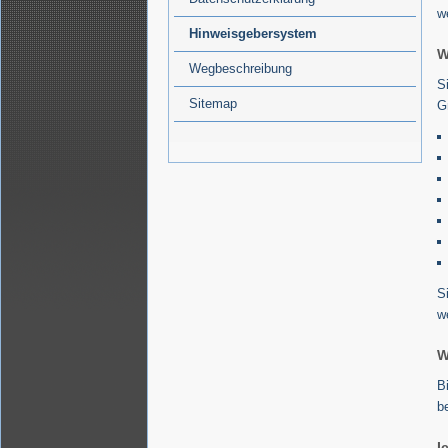
w
Hinweisgebersystem
W
Wegbeschreibung
S
Sitemap
G
S
w
W
B
b
I