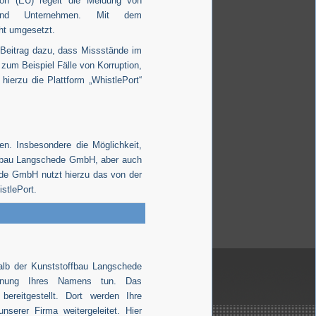
nion (EU) regelt die Meldung von
 und Unternehmen. Mit dem
ht umgesetzt.
n Beitrag dazu, dass Missstände im
 zum Beispiel Fälle von Korruption,
ierzu die Plattform „WhistlePort“
en. Insbesondere die Möglichkeit,
offbau Langschede GmbH, aber auch
ede GmbH nutzt hierzu das von der
stlePort.
halb der Kunststoffbau Langschede
nung Ihres Namens tun. Das
reitgestellt. Dort werden Ihre
erer Firma weitergeleitet. Hier